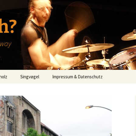
h?
hway
holz
Singvøgel
Impressum & Datenschutz