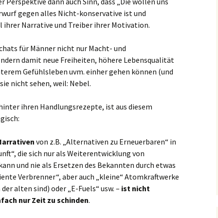
er Perspektive dann auch Sinn, dass „Die wollen uns
urf gegen alles Nicht-konservative ist und
 ihrer Narrative und Treiber ihrer Motivation.
rchats für Männer nicht nur Macht- und
sondern damit neue Freiheiten, höhere Lebensqualität
anterem Gefühlsleben uvm. einher gehen können (und
ie nicht sehen, weil: Nebel.
 hinter ihren Handlungsrezepte, ist aus diesem
gisch:
Narrativen
von z.B. „Alternativen zu Erneuerbaren“ in
unft“, die sich nur als Weiterentwicklung von
ann und nie als Ersetzen des Bekannten durch etwas
iziente Verbrenner“, aber auch „kleine“ Atomkraftwerke
 der alten sind) oder „E-Fuels“ usw. –
ist nicht
nfach nur
Zeit zu schinden
.