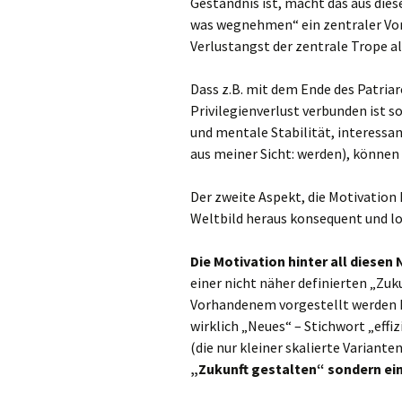
Geständnis ist, macht das aus dies
was wegnehmen“ ein zentraler Vorw
Verlustangst der zentrale Trope all
Dass z.B. mit dem Ende des Patria
Privilegienverlust verbunden ist 
und mentale Stabilität, interess
aus meiner Sicht: werden), können s
Der zweite Aspekt, die Motivation
Weltbild heraus konsequent und lo
Die Motivation hinter all diesen 
einer nicht näher definierten „Zuk
Vorhandenem vorgestellt werden k
wirklich „Neues“ – Stichwort „eff
(die nur kleiner skalierte Varianten
„Zukunft gestalten“ sondern ei