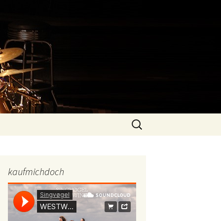
Suchen
nach:
kaufmichdoch