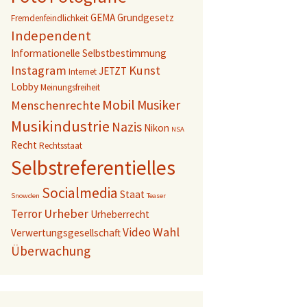
GEMA
Grundgesetz
Fremdenfeindlichkeit
Independent
Informationelle Selbstbestimmung
Instagram
Kunst
JETZT
Internet
Lobby
Meinungsfreiheit
Mobil
Musiker
Menschenrechte
Musikindustrie
Nazis
Nikon
NSA
Recht
Rechtsstaat
Selbstreferentielles
Socialmedia
Staat
Snowden
Teaser
Urheber
Terror
Urheberrecht
Wahl
Video
Verwertungsgesellschaft
Überwachung