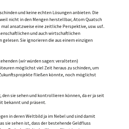
t schinden und keine echten Lösungen anbieten. Die
 weil nicht in den Mengen herstellbar, Atom Quatsch
ht mal ansatzweise eine zeitliche Perspektive, usw. usf..
enschaftlichen und auch wirtschaftlichen
gelesen. Sie ignorieren die aus einem einzigen
tehenden (
wir
würden sagen: veralteten)
teuren möglichst viel Zeit heraus zu schinden, um
n Zukunftsprojekte fließen könnte, noch möglichst
r, den sie sehen und kontrollieren können, da er ja seit
it bekannt und präsent.
egen in deren Weltbild ja im Nebel und sind damit
das sie sehen ist, dass der bestehende Geldfluss