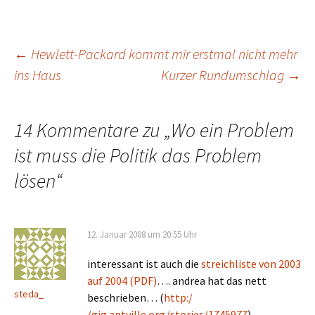
Beitragsnavigation
←
Hewlett-Packard kommt mir erstmal nicht mehr
ins Haus
Kurzer Rundumschlag
→
14 Kommentare zu „
Wo ein Problem
ist muss die Politik das Problem
lösen
“
12. Januar 2008 um 20:55 Uhr
interessant ist auch die
streichliste von 2003
auf 2004 (PDF)
…. andrea hat das nett
steda_
beschrieben… (
http:/
/gig.antville.org/stories/1745977
)