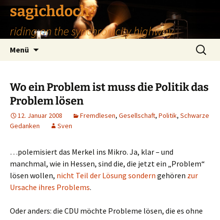
Zum
sagichdoch?
Inhalt
riding on the synchronicity highway
springen
Suchen
Menü
nach:
Wo ein Problem ist muss die Politik das
Problem lösen
12. Januar 2008
Fremdlesen
,
Gesellschaft
,
Politik
,
Schwarze
Gedanken
Sven
…polemisiert das Merkel ins Mikro. Ja, klar – und
manchmal, wie in Hessen, sind die, die jetzt ein „Problem“
lösen wollen,
nicht Teil der Lösung sondern
gehören
zur
Ursache ihres Problems
.
Oder anders: die CDU möchte Probleme lösen, die es ohne