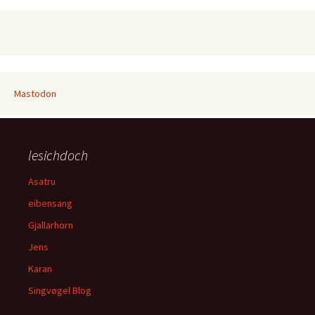
Mastodon
lesichdoch
Asatru
eibensang
Gjallarhorn
Jens
Karan
Singvøgel Blog