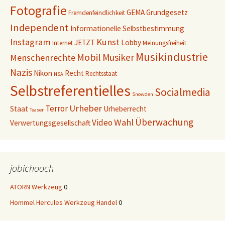
Fotografie
GEMA
Grundgesetz
Fremdenfeindlichkeit
Independent
Informationelle Selbstbestimmung
Instagram
Kunst
JETZT
Lobby
Internet
Meinungsfreiheit
Musikindustrie
Mobil
Musiker
Menschenrechte
Nazis
Nikon
Recht
Rechtsstaat
NSA
Selbstreferentielles
Socialmedia
Snowden
Urheber
Terror
Staat
Urheberrecht
Teaser
Überwachung
Wahl
Video
Verwertungsgesellschaft
jobichooch
ATORN Werkzeug
0
Hommel Hercules Werkzeug Handel
0