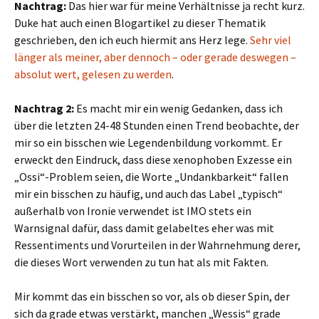
Nachtrag:
Das hier war für meine Verhältnisse ja recht kurz.
Duke hat auch einen Blogartikel zu dieser Thematik
geschrieben, den ich euch hiermit ans Herz lege.
Sehr viel
länger als meiner, aber dennoch – oder gerade deswegen –
absolut wert, gelesen zu werden
.
Nachtrag 2:
Es macht mir ein wenig Gedanken, dass ich
über die letzten 24-48 Stunden einen Trend beobachte, der
mir so ein bisschen wie Legendenbildung vorkommt. Er
erweckt den Eindruck, dass diese xenophoben Exzesse ein
„Ossi“-Problem seien, die Worte „Undankbarkeit“ fallen
mir ein bisschen zu häufig, und auch das Label „typisch“
außerhalb von Ironie verwendet ist IMO stets ein
Warnsignal dafür, dass damit gelabeltes eher was mit
Ressentiments und Vorurteilen in der Wahrnehmung derer,
die dieses Wort verwenden zu tun hat als mit Fakten.
Mir kommt das ein bisschen so vor, als ob dieser Spin, der
sich da grade etwas verstärkt, manchen „Wessis“ grade