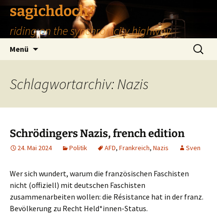
Zum
sagichdoch?
Inhalt
riding on the synchronicity highway
springen
Suchen
Menü
nach:
Schlagwortarchiv: Nazis
Schrödingers Nazis, french edition
24. Mai 2024
Politik
AFD
,
Frankreich
,
Nazis
Sven
Wer sich wundert, warum die französischen Faschisten
nicht (offiziell) mit deutschen Faschisten
zusammenarbeiten wollen: die Résistance hat in der franz.
Bevölkerung zu Recht Held*innen-Status.