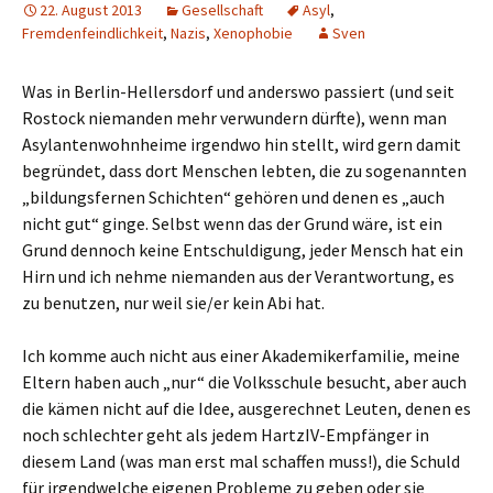
22. August 2013
Gesellschaft
Asyl
,
Fremdenfeindlichkeit
,
Nazis
,
Xenophobie
Sven
Was in Berlin-Hellersdorf und anderswo passiert (und seit
Rostock niemanden mehr verwundern dürfte), wenn man
Asylantenwohnheime irgendwo hin stellt, wird gern damit
begründet, dass dort Menschen lebten, die zu sogenannten
„bildungsfernen Schichten“ gehören und denen es „auch
nicht gut“ ginge. Selbst wenn das der Grund wäre, ist ein
Grund dennoch keine Entschuldigung, jeder Mensch hat ein
Hirn und ich nehme niemanden aus der Verantwortung, es
zu benutzen, nur weil sie/er kein Abi hat.
Ich komme auch nicht aus einer Akademikerfamilie, meine
Eltern haben auch „nur“ die Volksschule besucht, aber auch
die kämen nicht auf die Idee, ausgerechnet Leuten, denen es
noch schlechter geht als jedem HartzIV-Empfänger in
diesem Land (was man erst mal schaffen muss!), die Schuld
für irgendwelche eigenen Probleme zu geben oder sie