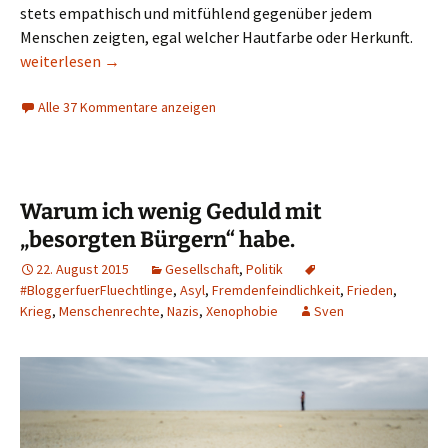
stets empathisch und mitfühlend gegenüber jedem
Menschen zeigten, egal welcher Hautfarbe oder Herkunft.
Perspektiven
weiterlesen
→
Alle 37 Kommentare anzeigen
Warum ich wenig Geduld mit
„besorgten Bürgern“ habe.
22. August 2015
Gesellschaft
,
Politik
#‎BloggerfuerFluechtlinge
,
Asyl
,
Fremdenfeindlichkeit
,
Frieden
,
Krieg
,
Menschenrechte
,
Nazis
,
Xenophobie
Sven