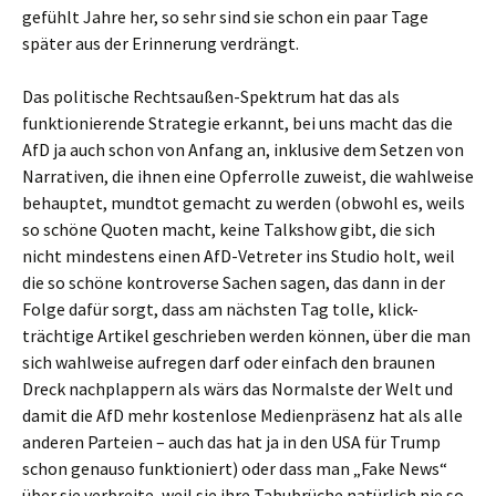
gefühlt Jahre her, so sehr sind sie schon ein paar Tage
später aus der Erinnerung verdrängt.
Das politische Rechtsaußen-Spektrum hat das als
funktionierende Strategie erkannt, bei uns macht das die
AfD ja auch schon von Anfang an, inklusive dem Setzen von
Narrativen, die ihnen eine Opferrolle zuweist, die wahlweise
behauptet, mundtot gemacht zu werden (obwohl es, weils
so schöne Quoten macht, keine Talkshow gibt, die sich
nicht mindestens einen AfD-Vetreter ins Studio holt, weil
die so schöne kontroverse Sachen sagen, das dann in der
Folge dafür sorgt, dass am nächsten Tag tolle, klick-
trächtige Artikel geschrieben werden können, über die man
sich wahlweise aufregen darf oder einfach den braunen
Dreck nachplappern als wärs das Normalste der Welt und
damit die AfD mehr kostenlose Medienpräsenz hat als alle
anderen Parteien – auch das hat ja in den USA für Trump
schon genauso funktioniert) oder dass man „Fake News“
über sie verbreite, weil sie ihre Tabubrüche natürlich nie so