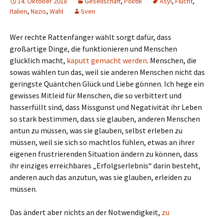
14. Oktober 2018
Gesellschaft
,
Politik
Asyl
,
Flucht
,
Italien
,
Nazis
,
Wahl
Sven
Wer rechte Rattenfänger wählt sorgt dafür, dass
großartige Dinge, die funktionieren und Menschen
glücklich macht,
kaputt gemacht werden
. Menschen, die
sowas wählen tun das, weil sie anderen Menschen nicht das
geringste Quäntchen Glück und Liebe gönnen. Ich hege ein
gewisses Mitleid für Menschen, die so verbittert und
hasserfüllt sind, dass Missgunst und Negativität ihr Leben
so stark bestimmen, dass sie glauben, anderen Menschen
antun zu müssen, was sie glauben, selbst erleben zu
müssen, weil sie sich so machtlos fühlen, etwas an ihrer
eigenen frustrierenden Situation ändern zu können, dass
ihr einziges erreichbares „Erfolgserlebnis“ darin besteht,
anderen auch das anzutun, was sie glauben, erleiden zu
müssen.
Das ändert aber nichts an der Notwendigkeit,
zu