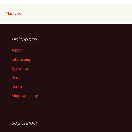
Mastodon
lesichdoch
Asatru
eibensang
Gjallarhorn
Jens
Karan
Singvøgel Blog
sagichnoch