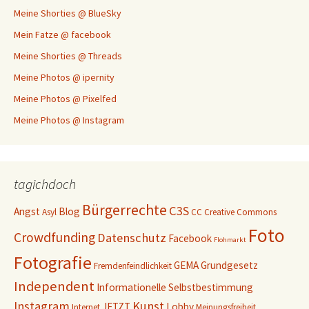
Meine Shorties @ BlueSky
Mein Fatze @ facebook
Meine Shorties @ Threads
Meine Photos @ ipernity
Meine Photos @ Pixelfed
Meine Photos @ Instagram
tagichdoch
Bürgerrechte
C3S
Angst
Blog
Asyl
CC
Creative Commons
Foto
Crowdfunding
Datenschutz
Facebook
Flohmarkt
Fotografie
GEMA
Grundgesetz
Fremdenfeindlichkeit
Independent
Informationelle Selbstbestimmung
Instagram
Kunst
JETZT
Lobby
Internet
Meinungsfreiheit