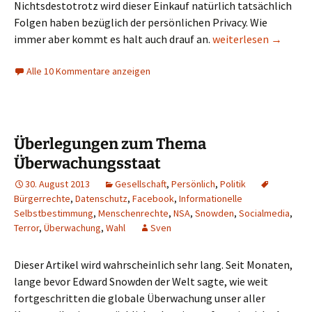
Nichtsdestotrotz wird dieser Einkauf natürlich tatsächlich
Folgen haben bezüglich der persönlichen Privacy. Wie
Shooting Messenger
immer aber kommt es halt auch drauf an.
weiterlesen
→
Alle 10 Kommentare anzeigen
Überlegungen zum Thema
Überwachungsstaat
30. August 2013
Gesellschaft
,
Persönlich
,
Politik
Bürgerrechte
,
Datenschutz
,
Facebook
,
Informationelle
Selbstbestimmung
,
Menschenrechte
,
NSA
,
Snowden
,
Socialmedia
,
Terror
,
Überwachung
,
Wahl
Sven
Dieser Artikel wird wahrscheinlich sehr lang. Seit Monaten,
lange bevor Edward Snowden der Welt sagte, wie weit
fortgeschritten die globale Überwachung unser aller