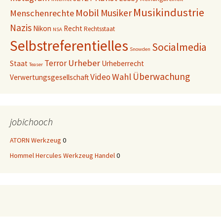
Musikindustrie
Mobil
Musiker
Menschenrechte
Nazis
Nikon
Recht
Rechtsstaat
NSA
Selbstreferentielles
Socialmedia
Snowden
Urheber
Terror
Staat
Urheberrecht
Teaser
Überwachung
Wahl
Video
Verwertungsgesellschaft
jobichooch
ATORN Werkzeug
0
Hommel Hercules Werkzeug Handel
0