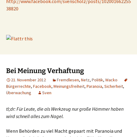
http://www.facebook.com/svenscholz/posts/102001662255
38820
Bei Meinung Verhaftung
21. November 2012
Fremdlesen
,
Netz
,
Politik
,
Wacko
Bürgerrechte
,
Facebook
,
Meinungsfreiheit
,
Paranoia
,
Sicherheit
,
Überwachung
Sven
tl;dr: Für Leute, die als Werkzeug nur große Hämmer haben
wird schnell alles zum Nagel.
Wenn Behörden zu viel Macht gepaart mit Paranoia und