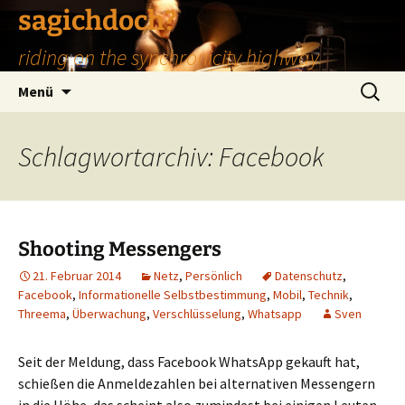
Zum
sagichdoch?
Inhalt
riding on the synchronicity highway
springen
Suchen
Menü
nach:
Schlagwortarchiv: Facebook
Shooting Messengers
21. Februar 2014
Netz
,
Persönlich
Datenschutz
,
Facebook
,
Informationelle Selbstbestimmung
,
Mobil
,
Technik
,
Threema
,
Überwachung
,
Verschlüsselung
,
Whatsapp
Sven
Seit der Meldung, dass Facebook WhatsApp gekauft hat,
schießen die Anmeldezahlen bei alternativen Messengern