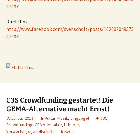
87097
Direktlink:
http://www.facebook.com/svenscholz/posts/102002049575
87097
C3S Crowdfunding gestartet! Die
GEMA-Alternative macht Ernst!
15. Juli 2013
Kultur
,
Musik
,
Singvøgel
C3S
,
Crowdfunding
,
GEMA
,
Musiker
,
Urheber
,
Verwertungsgesellschaft
Sven