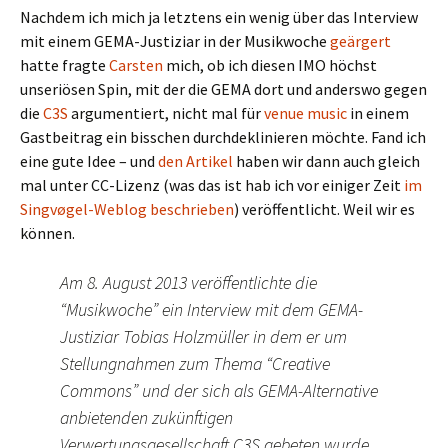
Nachdem ich mich ja letztens ein wenig über das Interview
mit einem GEMA-Justiziar in der Musikwoche
geärgert
hatte fragte
Carsten
mich, ob ich diesen IMO höchst
unseriösen Spin, mit der die GEMA dort und anderswo gegen
die
C3S
argumentiert, nicht mal für
venue music
in einem
Gastbeitrag ein bisschen durchdeklinieren möchte. Fand ich
eine gute Idee – und
den Artikel
haben wir dann auch gleich
mal unter CC-Lizenz (was das ist hab ich vor einiger Zeit
im
Singvøgel-Weblog beschrieben
) veröffentlicht. Weil wir es
können.
Am 8. August 2013 veröffentlichte die
“Musikwoche” ein Interview mit dem GEMA-
Justiziar Tobias Holzmüller in dem er um
Stellungnahmen zum Thema “Creative
Commons” und der sich als GEMA-Alternative
anbietenden zukünftigen
Verwertungsgesellschaft C3S gebeten wurde.