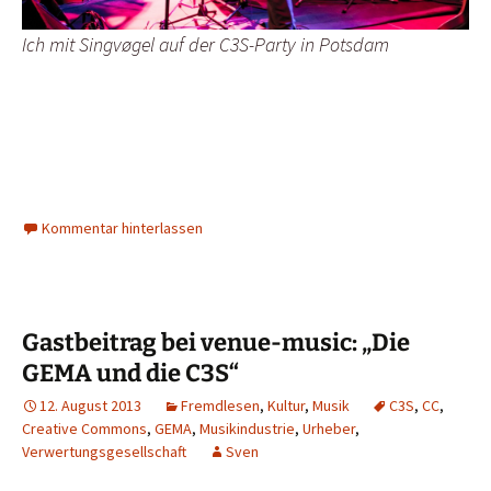
Ich mit Singvøgel auf der C3S-Party in Potsdam
Kommentar hinterlassen
Gastbeitrag bei venue-music: „Die
GEMA und die C3S“
12. August 2013
Fremdlesen
,
Kultur
,
Musik
C3S
,
CC
,
Creative Commons
,
GEMA
,
Musikindustrie
,
Urheber
,
Verwertungsgesellschaft
Sven