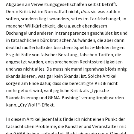
Abgaben an Verwertungsgesellschaften selbst betrifft.
Deren Kritik ist im Normalfall nicht,
dass
sie was zahlen
sollen, sondern liegt woanders, sei es im Tarifdschungel, in
mancher Willkürlichkeit, die u.a. auch ebendiesem
Dschungel und anderen Intransparenzen geschuldet ist und
in tatsächlichen bürokratischen Aufwänden, die aber dann
deutlich außerhalb des bisschens Spielliste-Melden liegen.
Es gibt Fälle von falscher Beratung, falschen Tarifen, die
angesetzt wurden, entsprechenden Rechtsstreitigkeiten
und was nicht alles. Da muss niemand irgendwas blödsinnig
skandalisieren, was gar kein Skandal ist. Solche Artikel
sorgen am Ende dafür, dass die berechtigte Kritik nicht
mehr gehört wird, weil jegliche Kritik als „typische
Skandalisierung und GEMA-Bashing“ verunglimpft werden
kann. „Cry Wolf“-Effekt.
In diesem Artikel jedenfalls finde ich nicht einen Punkt der
tatsächlichen Probleme, die Künstler und Veranstalter mit
der GEMA haben, aufgelistet. Nicht einen einzigen. Obwohl