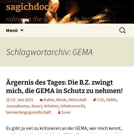
Zum
sagichdoch?
Inhalt
riding on the synchronicity highway
springen
Suchen
Menü
nach:
Schlagwortarchiv: GEMA
Ärgernis des Tages: Die B.Z. zwingt
mich, die GEMA in Schutz zu nehmen!
19. Juni 2015
Kultur
,
Musik
,
Wirtschaft
C3S
,
GEMA
,
Journalismus
,
Kunst
,
Urheber
,
Urheberrecht
,
Verwertungsgesellschaft
Sven
Es gibt ja viel zu kritisieren an der GEMA, wer mich kennt,