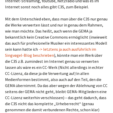
Internet-Streaming, Youtube, Netzradio und was es im
Internet sonst noch alles gibt C3S, zum Beispiel.
Mit dem Unterschied eben, dass man über die C3S nur genau
die Werke verwerten lässt und nur in genau dem Rahmen,
wie man möchte. Das heißt, auch wenn die GEMA ja
bekanntlich kein Creative Commons ermöglicht (inwieweit
das auch für profesionelle Musiker ein interessantes Modell
sein kann hatte ich
-> letztens ja auch ausführlich im
Singvøgel-Blog beschrieben
), könnte man ein Werk über
die C3S z.B. zumindest im Internet genau so verwerten
lassen als wäre es ein CC-Werk (Nicht allerdings in echter
CC-Lizenz, da diese ja die Verwertung auf/in allen
Medienformen bestimmt, also auch auf den Teil, den die
GEMA übernimmt. Da das aber wegen der Ablehnung von CC
seitens der GEMA nicht geht, bleibt GEMA-Mitgliedern eine
CC-Lizenz weiterhin verschlossen) – das geht dadurch, dass
die C3S nicht das komplette „Urheberrecht“ (genau
genommen die damit verbundenen Rechte, schon klar)