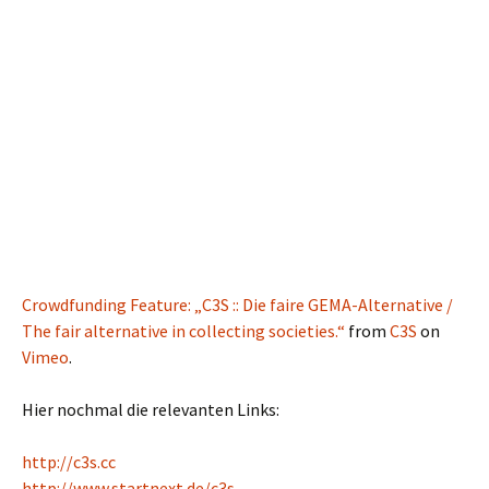
Crowdfunding Feature: „C3S :: Die faire GEMA-Alternative /
The fair alternative in collecting societies.“
from
C3S
on
Vimeo
.
Hier nochmal die relevanten Links:
http://c3s.cc
http://www.startnext.de/c3s