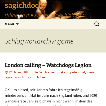
Zum
sagichdoch?
Inhalt
riding on the synchronicity highway
springen
Suchen
Menü
nach:
Schlagwortarchiv: game
London calling – Watchdogs Legion
12. Januar 2021
Fun
,
Medien
computerspiel
,
game
,
legion
,
watchdogs
Sven
OK, I’m biased, seit Jahren fahre ich regelmäßig
mindestens ein Mal im Jahr nach England rüber, und 2020
war das erste Jahr seit ich weiß nicht wann, in dem das