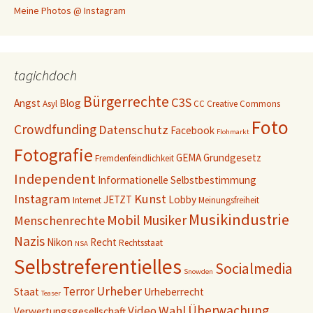
Meine Photos @ Instagram
tagichdoch
Bürgerrechte
C3S
Angst
Blog
Asyl
CC
Creative Commons
Foto
Crowdfunding
Datenschutz
Facebook
Flohmarkt
Fotografie
GEMA
Grundgesetz
Fremdenfeindlichkeit
Independent
Informationelle Selbstbestimmung
Instagram
Kunst
JETZT
Lobby
Internet
Meinungsfreiheit
Musikindustrie
Mobil
Musiker
Menschenrechte
Nazis
Nikon
Recht
Rechtsstaat
NSA
Selbstreferentielles
Socialmedia
Snowden
Urheber
Terror
Staat
Urheberrecht
Teaser
Überwachung
Wahl
Video
Verwertungsgesellschaft