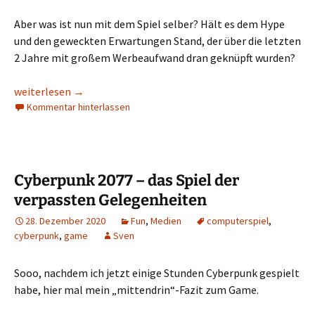
Aber was ist nun mit dem Spiel selber? Hält es dem Hype
und den geweckten Erwartungen Stand, der über die letzten
2 Jahre mit großem Werbeaufwand dran geknüpft wurden?
London calling – Watchdogs Legion
weiterlesen
→
Kommentar hinterlassen
Cyberpunk 2077 – das Spiel der
verpassten Gelegenheiten
28. Dezember 2020
Fun
,
Medien
computerspiel
,
cyberpunk
,
game
Sven
Sooo, nachdem ich jetzt einige Stunden Cyberpunk gespielt
habe, hier mal mein „mittendrin“-Fazit zum Game.