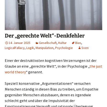
Der „gerechte Welt“-Denkfehler
14. Januar 2025
Gesellschaft
,
Kultur
Bias
,
LogicalFallacy
,
Logik
,
Manipulation
,
Psychologie
Sven
Einer der destruktivsten kognitiven Verzerrungen ist der
Glaube an eine „gerechte Welt“, in der Psychologie „
the just
world theory
“ genannt.
Speziell konservative „Argumentationen“ versuchen
Menschen ständig in diesen Bias zu treiben, um Empathie
gegenüber Menschen abzubauen, denen es irgendwie
schlecht geht und über die Impulsivität der
Emotionalisierung Vernunft und rationale Überlegung