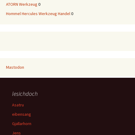
ATORN Werkzeug
0
Hommel Hercules Werkzeug Handel
0
Mastodon
lesichdoch
Asatru
eibensang
Gjallarhorn
Jens