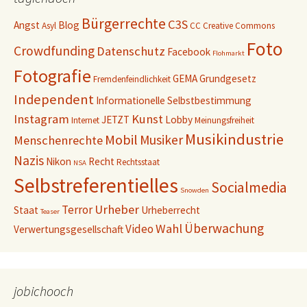
Bürgerrechte
C3S
Angst
Blog
Asyl
CC
Creative Commons
Foto
Crowdfunding
Datenschutz
Facebook
Flohmarkt
Fotografie
GEMA
Grundgesetz
Fremdenfeindlichkeit
Independent
Informationelle Selbstbestimmung
Instagram
Kunst
JETZT
Lobby
Internet
Meinungsfreiheit
Musikindustrie
Mobil
Musiker
Menschenrechte
Nazis
Nikon
Recht
Rechtsstaat
NSA
Selbstreferentielles
Socialmedia
Snowden
Urheber
Terror
Staat
Urheberrecht
Teaser
Überwachung
Wahl
Video
Verwertungsgesellschaft
jobichooch