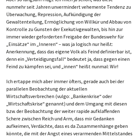
nunmehr seit Jahren unvermindert vehemente Tendenz zu
Überwachung, Repression, Aufkündigung der
Gewaltenteilung, Ermöglichung von Willkür und Abbau von
Kontrolle zu Gunsten der Exekutivgewalten, bis hin zur
immer wieder geforderten Freigabe der Bundeswehr für
„Einsätze“ im „Inneren“ – was ja logisch nur heißt:
Anerkennung, dass das eigene Volk als Feind definierbar ist,
denn ein „Verteidigungsfall“ bedeutet ja, dass gegen einen
Feind zu kämpfen sei, und „innen“ heißt nunmal: Wir!
Ich ertappe mich aber immer öfters, gerade auch bei der
parallelen Beobachtung der aktuellen
Wirtschaftsverbrechen (vulgo: „Bankenkrise“ oder
„Wirtschaftskrise“ genannt) und dem Umgang mit diesen
bzw. der Beobachtung der weiter rapide aufklaffenden
Schere zwischen Reich und Arm, dass mir Gedanken
aufkeimen, Verdächte, dass es da Zusammenhänge geben
könnte, die mit der Angst eines verarmenden Mittelstandes