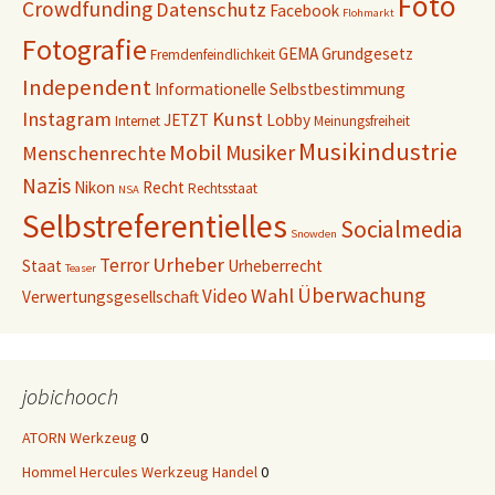
Foto
Crowdfunding
Datenschutz
Facebook
Flohmarkt
Fotografie
GEMA
Grundgesetz
Fremdenfeindlichkeit
Independent
Informationelle Selbstbestimmung
Instagram
Kunst
JETZT
Lobby
Internet
Meinungsfreiheit
Musikindustrie
Mobil
Musiker
Menschenrechte
Nazis
Nikon
Recht
Rechtsstaat
NSA
Selbstreferentielles
Socialmedia
Snowden
Urheber
Terror
Staat
Urheberrecht
Teaser
Überwachung
Wahl
Video
Verwertungsgesellschaft
jobichooch
ATORN Werkzeug
0
Hommel Hercules Werkzeug Handel
0