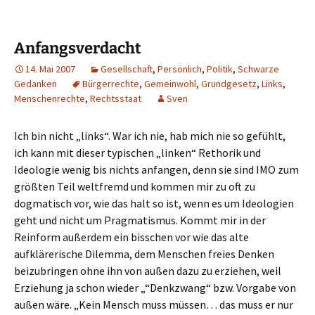
Anfangsverdacht
14. Mai 2007
Gesellschaft
,
Persönlich
,
Politik
,
Schwarze
Gedanken
Bürgerrechte
,
Gemeinwohl
,
Grundgesetz
,
Links
,
Menschenrechte
,
Rechtsstaat
Sven
Ich bin nicht „links“. War ich nie, hab mich nie so gefühlt,
ich kann mit dieser typischen „linken“ Rethorik und
Ideologie wenig bis nichts anfangen, denn sie sind IMO zum
größten Teil weltfremd und kommen mir zu oft zu
dogmatisch vor, wie das halt so ist, wenn es um Ideologien
geht und nicht um Pragmatismus. Kommt mir in der
Reinform außerdem ein bisschen vor wie das alte
aufklärerische Dilemma, dem Menschen freies Denken
beizubringen ohne ihn von außen dazu zu erziehen, weil
Erziehung ja schon wieder „“Denkzwang“ bzw. Vorgabe von
außen wäre. „Kein Mensch muss müssen… das muss er nur