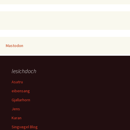
Mastodon
lesichdoch
Asatru
eibensang
Gjallarhorn
Jens
Karan
Singvøgel Blog