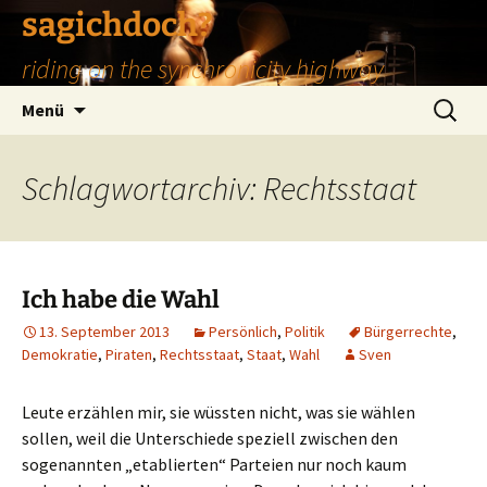
Zum
sagichdoch?
Inhalt
riding on the synchronicity highway
springen
Suchen
Menü
nach:
Schlagwortarchiv: Rechtsstaat
Ich habe die Wahl
13. September 2013
Persönlich
,
Politik
Bürgerrechte
,
Demokratie
,
Piraten
,
Rechtsstaat
,
Staat
,
Wahl
Sven
Leute erzählen mir, sie wüssten nicht, was sie wählen
sollen, weil die Unterschiede speziell zwischen den
sogenannten „etablierten“ Parteien nur noch kaum