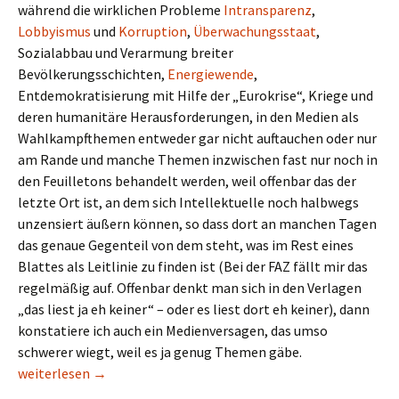
während die wirklichen Probleme
Intransparenz
,
Lobbyismus
und
Korruption
,
Überwachungsstaat
,
Sozialabbau und Verarmung breiter
Bevölkerungsschichten,
Energiewende
,
Entdemokratisierung mit Hilfe der „Eurokrise“, Kriege und
deren humanitäre Herausforderungen, in den Medien als
Wahlkampfthemen entweder gar nicht auftauchen oder nur
am Rande und manche Themen inzwischen fast nur noch in
den Feuilletons behandelt werden, weil offenbar das der
letzte Ort ist, an dem sich Intellektuelle noch halbwegs
unzensiert äußern können, so dass dort an manchen Tagen
das genaue Gegenteil von dem steht, was im Rest eines
Blattes als Leitlinie zu finden ist (Bei der FAZ fällt mir das
regelmäßig auf. Offenbar denkt man sich in den Verlagen
„das liest ja eh keiner“ – oder es liest dort eh keiner), dann
konstatiere ich auch ein Medienversagen, das umso
schwerer wiegt, weil es ja genug Themen gäbe.
Ich habe die Wahl
weiterlesen
→