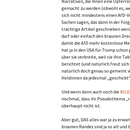
Narrativen, die ihnen eine Opferr
gemacht zu werden (obwohl es, we
sich nicht mindestens einen AfD-Ve
Sachen sagen, das dann in der Folg
trächtige Artikel geschrieben wer
darf oder einfach den braunen Dre
damit die AfD mehr kostenlose Med
hat ja in den USA für Trump schon
über sie verbreite, weil sie ihre T
berichtet (und natürlich freut sich
natürlich doch genau so gemeint wa
Heldinnen da jedesmal „geschickt“
Und wenn dann auch noch die
BILD
nochmal, dass ihr Pseudothema „re
überhaupt nicht ist.
Aber gut, DAS alles war ja zu erwa
braunen Randes sind ja so alt und 