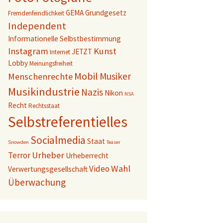
GEMA
Grundgesetz
Fremdenfeindlichkeit
Independent
Informationelle Selbstbestimmung
Instagram
Kunst
JETZT
Internet
Lobby
Meinungsfreiheit
Mobil
Musiker
Menschenrechte
Musikindustrie
Nazis
Nikon
NSA
Recht
Rechtsstaat
Selbstreferentielles
Socialmedia
Staat
Snowden
Teaser
Urheber
Terror
Urheberrecht
Wahl
Video
Verwertungsgesellschaft
Überwachung