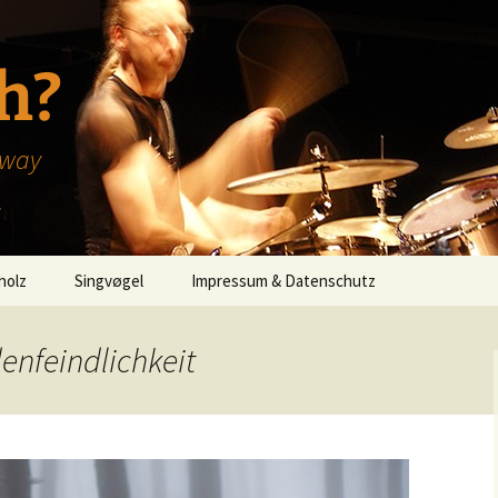
h?
hway
holz
Singvøgel
Impressum & Datenschutz
enfeindlichkeit