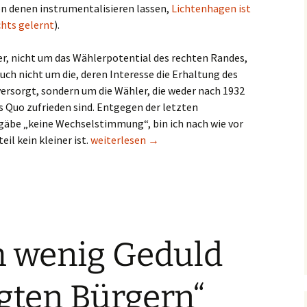
on denen instrumentalisieren lassen,
Lichtenhagen ist
chts gelernt
).
r, nicht um das Wählerpotential des rechten Randes,
auch nicht um die, deren Interesse die Erhaltung des
 versorgt, sondern um die Wähler, die weder nach 1932
 Quo zufrieden sind. Entgegen der letzten
 gäbe „keine Wechselstimmung“, bin ich nach wie vor
Perspektivlosigkeiten
il kein kleiner ist.
weiterlesen
→
 wenig Geduld
gten Bürgern“