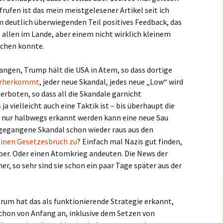
rufen ist das mein meistgelesener Artikel seit ich
m deutlich überwiegenden Teil positives Feedback, das
ht allen im Lande, aber einem nicht wirklich kleinem
rechen konnte.
gangen, Trump hält die USA in Atem, so dass dortige
erherkommt
, jeder neue Skandal, jedes neue „Low“ wird
rboten, so dass all die Skandale garnicht
a vielleicht auch eine Taktik ist – bis überhaupt die
h nur halbwegs erkannt werden kann eine neue Sau
angegangene Skandal schon wieder raus aus den
einen Gesetzesbruch zu
? Einfach mal Nazis gut finden,
ber. Oder einen Atomkrieg andeuten. Die News der
er, so sehr sind sie schon ein paar Tage später aus der
um hat das als funktionierende Strategie erkannt,
schon von Anfang an, inklusive dem Setzen von