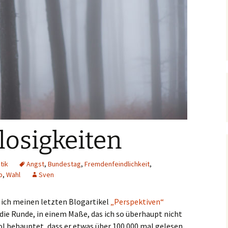
losigkeiten
itik
Angst
,
Bundestag
,
Fremdenfeindlichkeit
,
p
,
Wahl
Sven
ich meinen letzten Blogartikel
„Perspektiven“
die Runde, in einem Maße, das ich so überhaupt nicht
ol behauptet, dass er etwas über 100.000 mal gelesen