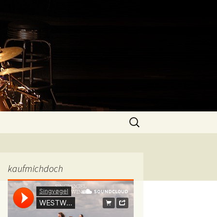
Suchen
nach:
kaufmichdoch