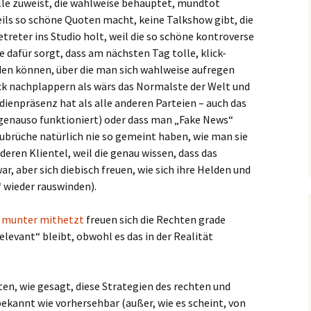
olle zuweist, die wahlweise behauptet, mundtot
ils so schöne Quoten macht, keine Talkshow gibt, die
treter ins Studio holt, weil die so schöne kontroverse
e dafür sorgt, dass am nächsten Tag tolle, klick-
den können, über die man sich wahlweise aufregen
ck nachplappern als wärs das Normalste der Welt und
ienpräsenz hat als alle anderen Parteien – auch das
 genauso funktioniert) oder dass man „Fake News“
abubrüche natürlich nie so gemeint haben, wie man sie
 deren Klientel, weil die genau wissen, dass das
r, aber sich diebisch freuen, wie sich ihre Helden und
 wieder rauswinden).
 munter mithetzt
freuen sich die Rechten grade
levant“ bleibt, obwohl es das in der Realität
rten, wie gesagt, diese Strategien des rechten und
bekannt wie vorhersehbar (außer, wie es scheint, von