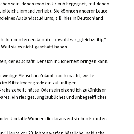
schen sein, denen man im Urlaub begegnet, mit denen
 vielleicht jemand verliebt. Sie könnten anderer Leute
 eines Auslandsstudiums, z.B. hier in Deutschland.
ehr kennen lernen konnte, obwohl wir „gleichzeitig“
 Weil sie es nicht geschafft haben.
en, der es schafft. Der sich in Sicherheit bringen kann.
jeweilige Mensch in Zukunft noch macht, weil er
da im Mittelmeer grade ein zukünftiger
Krebs geheilt hätte. Oder sein eigentlich zukünftiger
ares, ein riesiges, unglaubliches und unbegreifliches
nder. Und alle Wunder, die daraus entstehen könnten.
“. Heute vor 23 Jahren warfen hässliche, neidische