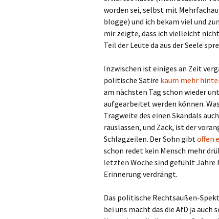
worden sei, selbst mit Mehrfachauf
blogge) und ich bekam viel und zu
mir zeigte, dass ich vielleicht nic
Teil der Leute da aus der Seele sp
Inzwischen ist einiges an Zeit ver
politische Satire
kaum mehr hint
am nächsten Tag schon wieder unte
aufgearbeitet werden können. Was j
Tragweite des einen Skandals auc
rauslassen, und Zack, ist der vor
Schlagzeilen. Der Sohn gibt
offen 
schon redet kein Mensch mehr drü
letzten Woche sind gefühlt Jahre h
Erinnerung verdrängt.
Das politische Rechtsaußen-Spektr
bei uns macht das die AfD ja auch 