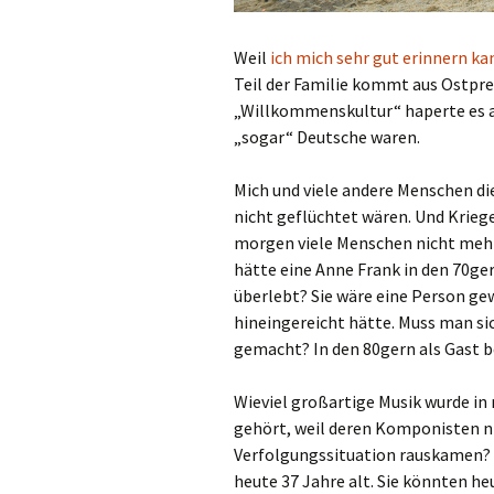
Weil
ich mich sehr gut erinnern kan
Teil der Familie kommt aus Ostpre
„Willkommenskultur“ haperte es a
„sogar“ Deutsche waren.
Mich und viele andere Menschen di
nicht geflüchtet wären. Und Krieg
morgen viele Menschen nicht mehr 
hätte eine Anne Frank in den 70ger
überlebt? Sie wäre eine Person gew
hineingereicht hätte. Muss man si
gemacht? In den 80gern als Gast 
Wieviel großartige Musik wurde i
gehört, weil deren Komponisten ni
Verfolgungssituation rauskamen? 
heute 37 Jahre alt. Sie könnten he