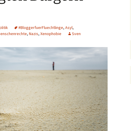
olitik
#‎BloggerfuerFluechtlinge
,
Asyl
,
enschenrechte
,
Nazis
,
Xenophobie
Sven