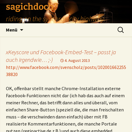
Zum
sagichdoch?
Inhalt
riding on the synchronicity highway
springen
Suchen
Menü
nach:
xKeyscore und Facebook-Embed-Test – passt ja
auch irgendwie… ;-)
4. August 2013
http://www.facebook.com/svenscholz/posts/102001662255
38820
OK, offenbar stellt manche Chrome-Installation externe
Facebook-Funktionen nicht dar (ich hab das auch auf einem
meiner Rechner, das betrifft dann alles und überall, vom
einfachen Share-Button (speziell die, die man freischalten
muss – die verschwinden dann einfach) über mit FB
realisierte Kommentarfunktionen, die manche Portale
nutzen (regioactive.de z.B.) und auch diese embedded