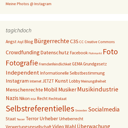
Meine Photos @ Instagram
tagichdoch
Bürgerrechte
C3S
Angst
Blog
Asyl
CC
Creative Commons
Foto
Crowdfunding
Datenschutz
Facebook
Flohmarkt
Fotografie
GEMA
Grundgesetz
Fremdenfeindlichkeit
Independent
Informationelle Selbstbestimmung
Instagram
Kunst
JETZT
Lobby
Internet
Meinungsfreiheit
Musikindustrie
Mobil
Musiker
Menschenrechte
Nazis
Nikon
Recht
Rechtsstaat
NSA
Selbstreferentielles
Socialmedia
Snowden
Urheber
Terror
Staat
Urheberrecht
Teaser
Überwachung
Wahl
Video
Verwertungsgesellschaft