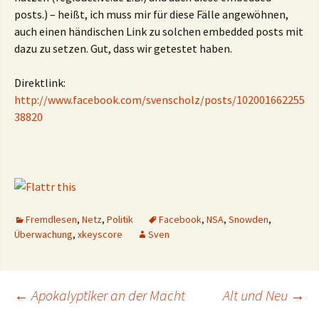
posts.) – heißt, ich muss mir für diese Fälle angewöhnen,
auch einen händischen Link zu solchen embedded posts mit
dazu zu setzen. Gut, dass wir getestet haben.
Direktlink:
http://www.facebook.com/svenscholz/posts/102001662255
38820
Fremdlesen
,
Netz
,
Politik
Facebook
,
NSA
,
Snowden
,
Überwachung
,
xkeyscore
Sven
Beitragsnavigation
←
Apokalyptiker an der Macht
Alt und Neu
→