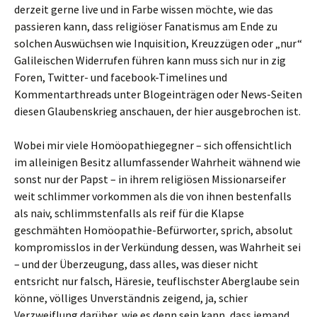
derzeit gerne live und in Farbe wissen möchte, wie das
passieren kann, dass religiöser Fanatismus am Ende zu
solchen Auswüchsen wie Inquisition, Kreuzzügen oder „nur“
Galileischen Widerrufen führen kann muss sich nur in zig
Foren, Twitter- und facebook-Timelines und
Kommentarthreads unter Blogeinträgen oder News-Seiten
diesen Glaubenskrieg anschauen, der hier ausgebrochen ist.
Wobei mir viele Homöopathiegegner – sich offensichtlich
im alleinigen Besitz allumfassender Wahrheit wähnend wie
sonst nur der Papst – in ihrem religiösen Missionarseifer
weit schlimmer vorkommen als die von ihnen bestenfalls
als naiv, schlimmstenfalls als reif für die Klapse
geschmähten Homöopathie-Befürworter, sprich, absolut
kompromisslos in der Verkündung dessen, was Wahrheit sei
– und der Überzeugung, dass alles, was dieser nicht
entsricht nur falsch, Häresie, teuflischster Aberglaube sein
könne, völliges Unverständnis zeigend, ja, schier
Verzweiflung darüber, wie es denn sein kann, dass jemand