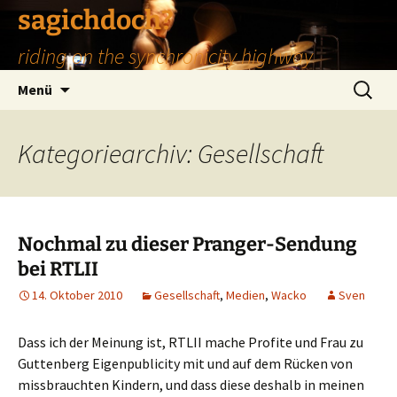
Zum
sagichdoch?
Inhalt
riding on the synchronicity highway
springen
Suchen
Menü
nach:
Kategoriearchiv: Gesellschaft
Nochmal zu dieser Pranger-Sendung
bei RTLII
14. Oktober 2010
Gesellschaft
,
Medien
,
Wacko
Sven
Dass ich der Meinung ist, RTLII mache Profite und Frau zu
Guttenberg Eigenpublicity mit und auf dem Rücken von
missbrauchten Kindern, und dass diese deshalb in meinen