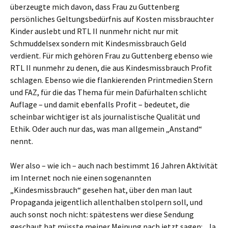
überzeugte mich davon, dass Frau zu Guttenberg
persönliches Geltungsbedürfnis auf Kosten missbrauchter
Kinder auslebt und RTL II nunmehr nicht nur mit
Schmuddelsex sondern mit Kindesmissbrauch Geld
verdient. Für mich gehören Frau zu Guttenberg ebenso wie
RTL II nunmehr zu denen, die aus Kindesmissbrauch Profit
schlagen. Ebenso wie die flankierenden Printmedien Stern
und FAZ, für die das Thema für mein Dafürhalten schlicht
Auflage – und damit ebenfalls Profit – bedeutet, die
scheinbar wichtiger ist als journalistische Qualität und
Ethik. Oder auch nur das, was man allgemein „Anstand“
nennt.
Wer also – wie ich – auch nach bestimmt 16 Jahren Aktivität
im Internet noch nie einen sogenannten
„Kindesmissbrauch“ gesehen hat, über den man laut
Propaganda jeigentlich allenthalben stolpern soll, und
auch sonst noch nicht: spätestens wer diese Sendung
geschaut hat müsste meiner Meinung nach jetzt sagen: „Ja,