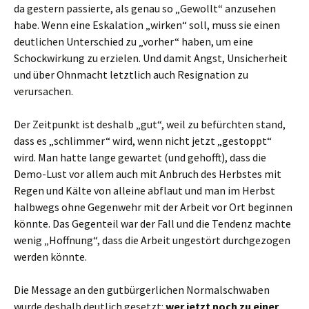
da gestern passierte, als genau so „Gewollt“ anzusehen
habe. Wenn eine Eskalation „wirken“ soll, muss sie einen
deutlichen Unterschied zu „vorher“ haben, um eine
Schockwirkung zu erzielen. Und damit Angst, Unsicherheit
und über Ohnmacht letztlich auch Resignation zu
verursachen.
Der Zeitpunkt ist deshalb „gut“, weil zu befürchten stand,
dass es „schlimmer“ wird, wenn nicht jetzt „gestoppt“
wird. Man hatte lange gewartet (und gehofft), dass die
Demo-Lust vor allem auch mit Anbruch des Herbstes mit
Regen und Kälte von alleine abflaut und man im Herbst
halbwegs ohne Gegenwehr mit der Arbeit vor Ort beginnen
könnte. Das Gegenteil war der Fall und die Tendenz machte
wenig „Hoffnung“, dass die Arbeit ungestört durchgezogen
werden könnte.
Die Message an den gutbürgerlichen Normalschwaben
wurde deshalb deutlich gesetzt:
wer jetzt noch zu einer