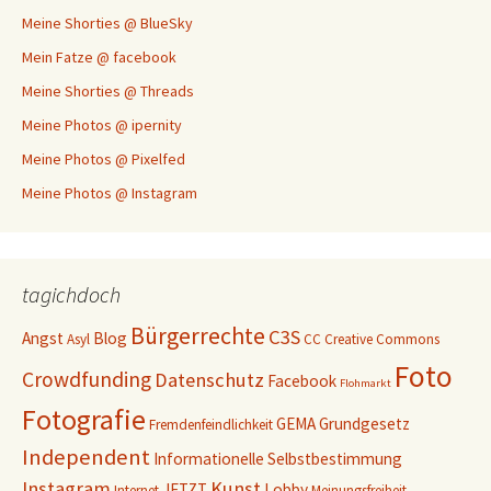
Meine Shorties @ BlueSky
Mein Fatze @ facebook
Meine Shorties @ Threads
Meine Photos @ ipernity
Meine Photos @ Pixelfed
Meine Photos @ Instagram
tagichdoch
Bürgerrechte
C3S
Angst
Blog
Asyl
CC
Creative Commons
Foto
Crowdfunding
Datenschutz
Facebook
Flohmarkt
Fotografie
GEMA
Grundgesetz
Fremdenfeindlichkeit
Independent
Informationelle Selbstbestimmung
Instagram
Kunst
JETZT
Lobby
Internet
Meinungsfreiheit