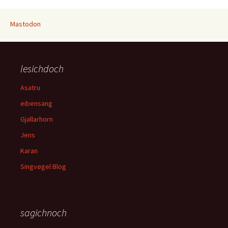
Mastodon
lesichdoch
Asatru
eibensang
Gjallarhorn
Jens
Karan
Singvøgel Blog
sagichnoch