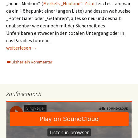
„neues Medium“ (
Merkels „Neuland“-Zitat
letztes Jahr war
da ein Höhepunkt einer langen Liste) und dessen wahlweise
„Potentiale“ oder „Gefahren“, alles so neu und deshalb
unabsehbar wie dennoch mit der Sicherheit des
Unfehlbaren entweder in den totalen Untergang oder in
das Paradies führend.
Das Internet rettet die Welt. Verdummt alle. Nicht. Doch. Nein.
weiterlesen
→
Bisher ein Kommentar
kaufmichdoch