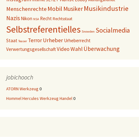
Musikindustrie
Mobil
Musiker
Menschenrechte
Nazis
Nikon
Recht
Rechtsstaat
NSA
Selbstreferentielles
Socialmedia
Snowden
Urheber
Terror
Staat
Urheberrecht
Teaser
Überwachung
Wahl
Video
Verwertungsgesellschaft
jobichooch
ATORN Werkzeug
0
Hommel Hercules Werkzeug Handel
0