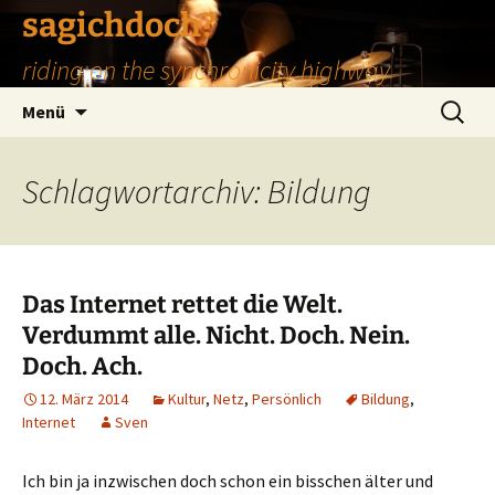
Zum
sagichdoch?
Inhalt
riding on the synchronicity highway
springen
Suchen
Menü
nach:
Schlagwortarchiv: Bildung
Das Internet rettet die Welt.
Verdummt alle. Nicht. Doch. Nein.
Doch. Ach.
12. März 2014
Kultur
,
Netz
,
Persönlich
Bildung
,
Internet
Sven
Ich bin ja inzwischen doch schon ein bisschen älter und