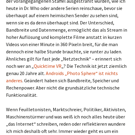
der vorangegangenen Staffel ausgestrahlt wurden, wie ich
heute in Dr. Who oder andere Serien reinschaue, bevor sie
überhaupt auf einem heimischen Sender zu sehen sind,
wenn sie es da denn überhaupt sind. Der Unterschied,
Bandbreite und Datenmenge, ermöglicht das als Stream in
hoher Auflösung und komplette Filme anstatt in kurzen
Videos von einer Minute in 360 Pixeln breit, für die man
dennoch eine halbe Stunde brauchte, sie runter zu laden.
Ähnliches gilt für fast jede „Netztechnik“ – erinnert sich
noch wer an „
Quicktime VR
„? Die Technik ist jetzt ziemlich
genau 20 Jahre alt.
Androids „Photo Sphere“ ist nichts
anderes
. Geändert haben sich Bandbreite, Speicher und
Rechenpower. Aber nicht die grundsätzliche technische
Funktionalität.
Wenn Feuilletonisten, Marktschreier, Politiker, Aktivisten,
Maschinenstürmer und was weiß ich noch alles heute über
„das Internet“ schreiben, reden oder reflektieren wundere
ich mich deshalb oft sehr. Immer wieder geht es um ein