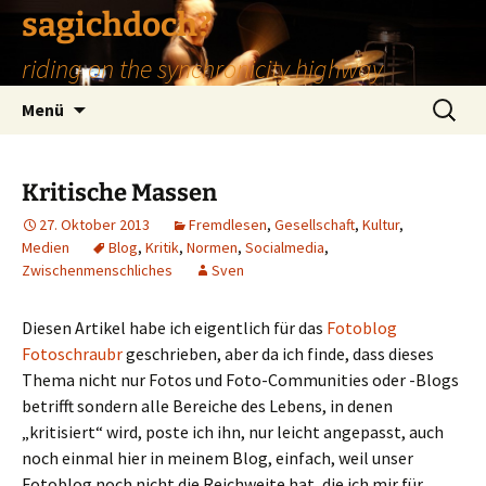
Zum
sagichdoch?
Inhalt
riding on the synchronicity highway
springen
Suchen
Menü
nach:
Kritische Massen
27. Oktober 2013
Fremdlesen
,
Gesellschaft
,
Kultur
,
Medien
Blog
,
Kritik
,
Normen
,
Socialmedia
,
Zwischenmenschliches
Sven
Diesen Artikel habe ich eigentlich für das
Fotoblog
Fotoschraubr
geschrieben, aber da ich finde, dass dieses
Thema nicht nur Fotos und Foto-Communities oder -Blogs
betrifft sondern alle Bereiche des Lebens, in denen
„kritisiert“ wird, poste ich ihn, nur leicht angepasst, auch
noch einmal hier in meinem Blog, einfach, weil unser
Fotoblog noch nicht die Reichweite hat, die ich mir für