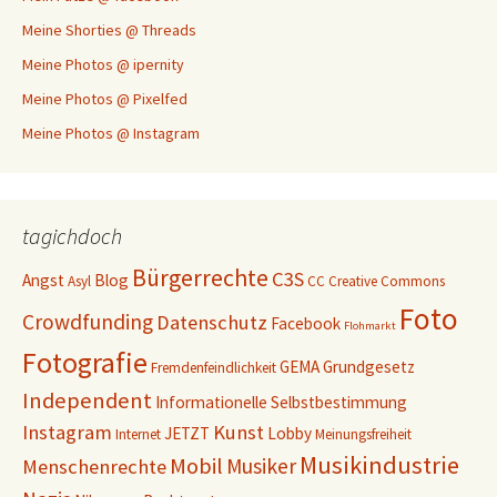
Meine Shorties @ Threads
Meine Photos @ ipernity
Meine Photos @ Pixelfed
Meine Photos @ Instagram
tagichdoch
Bürgerrechte
C3S
Angst
Blog
Asyl
CC
Creative Commons
Foto
Crowdfunding
Datenschutz
Facebook
Flohmarkt
Fotografie
GEMA
Grundgesetz
Fremdenfeindlichkeit
Independent
Informationelle Selbstbestimmung
Instagram
Kunst
JETZT
Lobby
Internet
Meinungsfreiheit
Musikindustrie
Mobil
Musiker
Menschenrechte