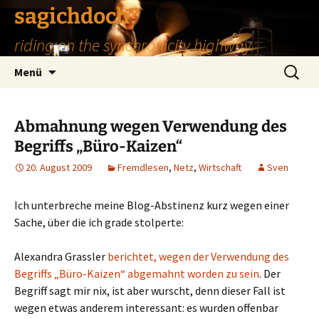
Zum
sagichdoch?
Inhalt
riding on the synchronicity highway
springen
Suchen
Menü
nach:
Abmahnung wegen Verwendung des
Begriffs „Büro-Kaizen“
20. August 2009
Fremdlesen
,
Netz
,
Wirtschaft
Sven
Ich unterbreche meine Blog-Abstinenz kurz wegen einer
Sache, über die ich grade stolperte:
Alexandra Grassler
berichtet, wegen der Verwendung des
Begriffs „Büro-Kaizen“ abgemahnt worden zu sein
. Der
Begriff sagt mir nix, ist aber wurscht, denn dieser Fall ist
wegen etwas anderem interessant: es wurden offenbar