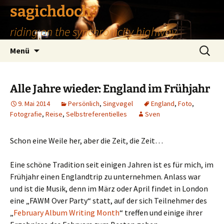
Zum
sagichdoch?
Inhalt
riding on the synchronicity highway
springen
Suchen
Menü
nach:
Alle Jahre wieder: England im Frühjahr
9. Mai 2014
Persönlich
,
Singvøgel
England
,
Foto
,
Fotografie
,
Reise
,
Selbstreferentielles
Sven
Schon eine Weile her, aber die Zeit, die Zeit…
Eine schöne Tradition seit einigen Jahren ist es für mich, im
Frühjahr einen Englandtrip zu unternehmen. Anlass war
und ist die Musik, denn im März oder April findet in London
eine „FAWM Over Party“ statt, auf der sich Teilnehmer des
„
February Album Writing Month
“ treffen und einige ihrer