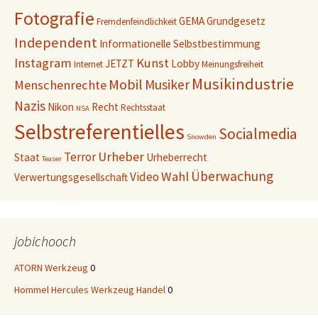
Fotografie
GEMA
Grundgesetz
Fremdenfeindlichkeit
Independent
Informationelle Selbstbestimmung
Instagram
Kunst
JETZT
Lobby
Internet
Meinungsfreiheit
Musikindustrie
Mobil
Musiker
Menschenrechte
Nazis
Nikon
Recht
Rechtsstaat
NSA
Selbstreferentielles
Socialmedia
Snowden
Urheber
Terror
Staat
Urheberrecht
Teaser
Überwachung
Wahl
Video
Verwertungsgesellschaft
jobichooch
ATORN Werkzeug
0
Hommel Hercules Werkzeug Handel
0