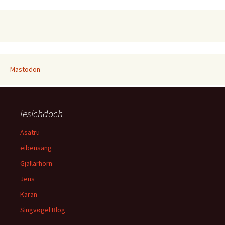
Mastodon
lesichdoch
Asatru
eibensang
Gjallarhorn
Jens
Karan
Singvøgel Blog