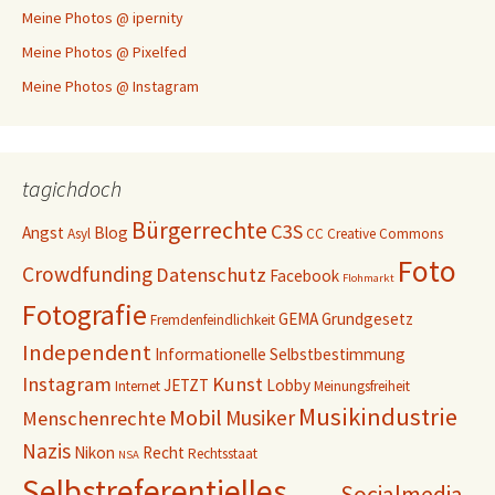
Meine Photos @ ipernity
Meine Photos @ Pixelfed
Meine Photos @ Instagram
tagichdoch
Bürgerrechte
C3S
Angst
Blog
Asyl
CC
Creative Commons
Foto
Crowdfunding
Datenschutz
Facebook
Flohmarkt
Fotografie
GEMA
Grundgesetz
Fremdenfeindlichkeit
Independent
Informationelle Selbstbestimmung
Instagram
Kunst
JETZT
Lobby
Internet
Meinungsfreiheit
Musikindustrie
Mobil
Musiker
Menschenrechte
Nazis
Nikon
Recht
Rechtsstaat
NSA
Selbstreferentielles
Socialmedia