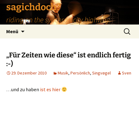
Zum
sagichdoch?
Inhalt
riding on the synchronicity highway
springen
Suchen
Menü
nach:
„Für Zeiten wie diese“ ist endlich fertig
:-)
29. Dezember 2010
Musik
,
Persönlich
,
Singvøgel
Sven
…und zu haben
ist es hier