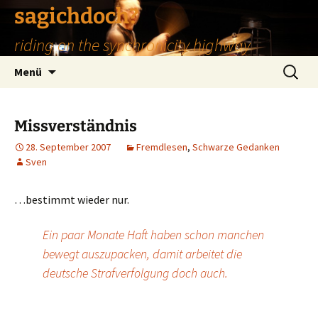
Zum
sagichdoch?
Inhalt
riding on the synchronicity highway
springen
Suchen
Menü
nach:
Missverständnis
28. September 2007
Fremdlesen
,
Schwarze Gedanken
Sven
…bestimmt wieder nur.
Ein paar Monate Haft haben schon manchen
bewegt auszupacken, damit arbeitet die
deutsche Strafverfolgung doch auch.