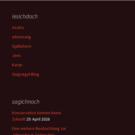
lesichdoch
Asatru
eibensang
Gjallarhorn
Jens
Karan
Singvøgel Blog
sagichnoch
Konservative kennen keine
Zukunft
29. April 2026
Eine weitere Beobachtung zur
Jobsuche in Zeiten des