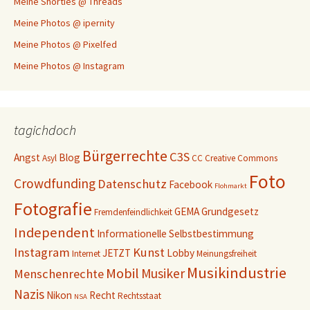
Meine Shorties @ Threads
Meine Photos @ ipernity
Meine Photos @ Pixelfed
Meine Photos @ Instagram
tagichdoch
Bürgerrechte
C3S
Angst
Blog
Asyl
CC
Creative Commons
Foto
Crowdfunding
Datenschutz
Facebook
Flohmarkt
Fotografie
GEMA
Grundgesetz
Fremdenfeindlichkeit
Independent
Informationelle Selbstbestimmung
Instagram
Kunst
JETZT
Lobby
Internet
Meinungsfreiheit
Musikindustrie
Mobil
Musiker
Menschenrechte
Nazis
Nikon
Recht
Rechtsstaat
NSA