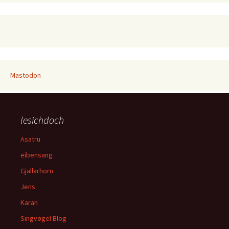
Mastodon
lesichdoch
Asatru
eibensang
Gjallarhorn
Jens
Karan
Singvøgel Blog