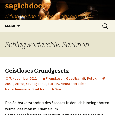
Zum
sagichdoch?
Inhalt
riding on the synchronicity highway
springen
Suchen
Menü
nach:
Schlagwortarchiv: Sanktion
Geistloses Grundgesetz
7. November 2012
Fremdlesen
,
Gesellschaft
,
Politik
ARGE
,
Armut
,
Grundgesetz
,
HartzIV
,
Menschenrechte
,
Menschenwürde
,
Sanktion
Sven
Das Selbstverständnis des Staates in den ich hineingeboren
wurde, das man mir damals im