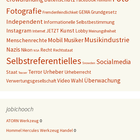
Flohmarkt
Fotografie
GEMA
Grundgesetz
Fremdenfeindlichkeit
Independent
Informationelle Selbstbestimmung
Instagram
Kunst
JETZT
Lobby
Internet
Meinungsfreiheit
Musikindustrie
Mobil
Musiker
Menschenrechte
Nazis
Nikon
Recht
Rechtsstaat
NSA
Selbstreferentielles
Socialmedia
Snowden
Urheber
Terror
Staat
Urheberrecht
Teaser
Überwachung
Wahl
Video
Verwertungsgesellschaft
jobichooch
ATORN Werkzeug
0
Hommel Hercules Werkzeug Handel
0