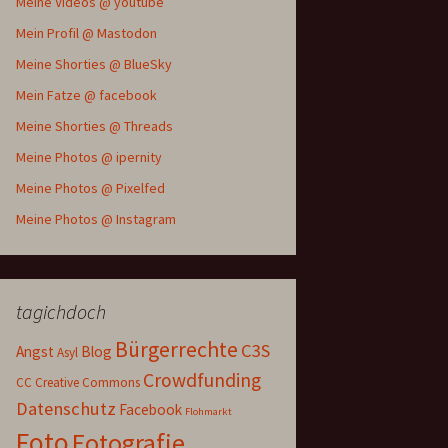
Meine Videos @ youtube
Mein Profil @ Mastodon
Meine Shorties @ BlueSky
Mein Fatze @ facebook
Meine Shorties @ Threads
Meine Photos @ ipernity
Meine Photos @ Pixelfed
Meine Photos @ Instagram
tagichdoch
Bürgerrechte
C3S
Angst
Blog
Asyl
Crowdfunding
CC
Creative Commons
Datenschutz
Facebook
Flohmarkt
Foto
Fotografie