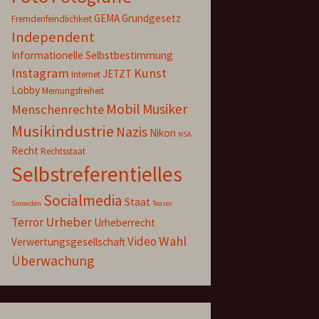
GEMA
Grundgesetz
Fremdenfeindlichkeit
Independent
Informationelle Selbstbestimmung
Instagram
Kunst
JETZT
Internet
Lobby
Meinungsfreiheit
Mobil
Musiker
Menschenrechte
Musikindustrie
Nazis
Nikon
NSA
Recht
Rechtsstaat
Selbstreferentielles
Socialmedia
Staat
Snowden
Teaser
Urheber
Terror
Urheberrecht
Wahl
Video
Verwertungsgesellschaft
Überwachung