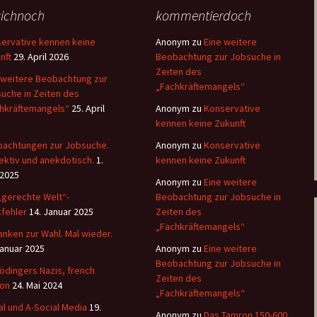
ichnoch
kommentierdoch
ervative kennen keine
Anonym
zu
Eine weitere
nft
29. April 2026
Beobachtung zur Jobsuche in
Zeiten des
 weitere Beobachtung zur
„Fachkräftemangels“
uche in Zeiten des
hkräftemangels“
25. April
Anonym
zu
Konservative
kennen keine Zukunft
achtungen zur Jobsuche.
Anonym
zu
Konservative
ektiv und anekdotisch.
1.
kennen keine Zukunft
 2025
Anonym
zu
Eine weitere
„gerechte Welt“-
Beobachtung zur Jobsuche in
fehler
14. Januar 2025
Zeiten des
„Fachkräftemangels“
nken zur Wahl. Mal wieder.
Januar 2025
Anonym
zu
Eine weitere
Beobachtung zur Jobsuche in
ödingers Nazis, french
Zeiten des
ion
24. Mai 2024
„Fachkräftemangels“
al und A-Social Media
19.
Anonym
zu
Das Tamron 150-600