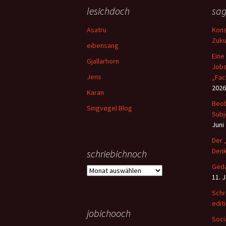
lesichdoch
sag
Asatru
Kons
Zuku
eibensang
Eine
Gjallarhorn
Jobs
Jens
„Fac
2026
Karan
Beob
Singvøgel Blog
Subj
Juni
Der 
Denk
schriebichnoch
Geda
schriebichnoch
11. 
Schr
edit
jobichooch
Soci