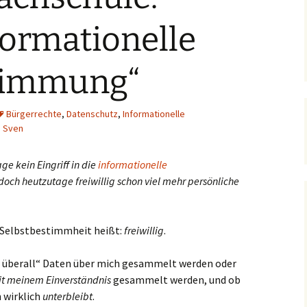
formationelle
timmung“
Bürgerrechte
,
Datenschutz
,
Informationelle
Sven
ge kein Eingriff in die
informationelle
doch heutzutage freiwillig schon viel mehr persönliche
 Selbstbestimmheit heißt:
freiwillig
.
o überall“ Daten über mich gesammelt werden oder
t meinem Einverständnis
gesammelt werden, und ob
h wirklich
unterbleibt
.