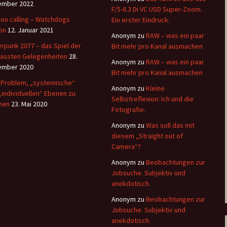
ember 2022
F/5-6.3 Di VC USD Super-Zoom.
on calling – Watchdogs
Ein erster Eindruck.
on
12. Januar 2021
Anonym
zu
RAW – was ein paar
rpunk 2077 – das Spiel der
Bit mehr pro Kanal ausmachen
assten Gelegenheiten
28.
Anonym
zu
RAW – was ein paar
ember 2020
Bit mehr pro Kanal ausmachen
Problem, „systemische“
Anonym
zu
Kleine
„individuellen“ Ebenen zu
Selbstreflexion: Ich und die
nen
23. Mai 2020
Fotografie.
Anonym
zu
Was soll das mit
diesem „Straight out of
Camera“?
Anonym
zu
Beobachtungen zur
Jobsuche. Subjektiv und
anekdotisch.
Anonym
zu
Beobachtungen zur
Jobsuche. Subjektiv und
anekdotisch.