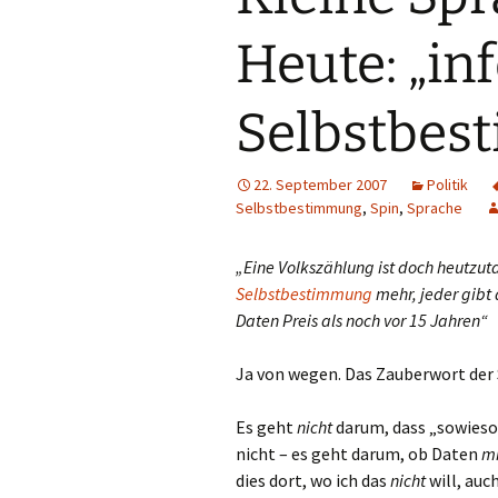
Heute: „in
Selbstbes
22. September 2007
Politik
Selbstbestimmung
,
Spin
,
Sprache
„Eine Volkszählung ist doch heutzuta
Selbstbestimmung
mehr, jeder gibt 
Daten Preis als noch vor 15 Jahren“
Ja von wegen. Das Zauberwort der
Es geht
nicht
darum, dass „sowies
nicht – es geht darum, ob Daten
mi
dies dort, wo ich das
nicht
will, auc