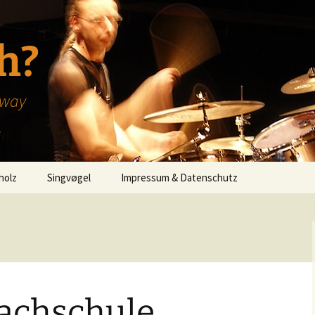
h?
hway
holz
Singvøgel
Impressum & Datenschutz
achschule.