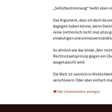
„
Selbst
bestimmung“ heißt eben ni
Das Argument, dass ich doch da un
dagegen haben könne, wenn Daten a
reine (rethorisch nicht mal allzu 
eindeutigen und unmissverständlich
So ähnlich wie das blöde „Wer ni
Rechtsstaatsprinzip gegen ein Ü
ausgetauscht wird.
Die Welt ist nämlich in Wirklichkei
verschleiern. Oder aber einfach m
Alle 2 Kommentare anzeigen