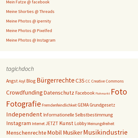
Mein Fatze @ facebook
Meine Shorties @ Threads
Meine Photos @ ipernity
Meine Photos @ Pixelfed
Meine Photos @ Instagram
tagichdoch
Bürgerrechte
C3S
Angst
Blog
Asyl
CC
Creative Commons
Foto
Crowdfunding
Datenschutz
Facebook
Flohmarkt
Fotografie
GEMA
Grundgesetz
Fremdenfeindlichkeit
Independent
Informationelle Selbstbestimmung
Instagram
Kunst
JETZT
Lobby
Internet
Meinungsfreiheit
Musikindustrie
Mobil
Musiker
Menschenrechte