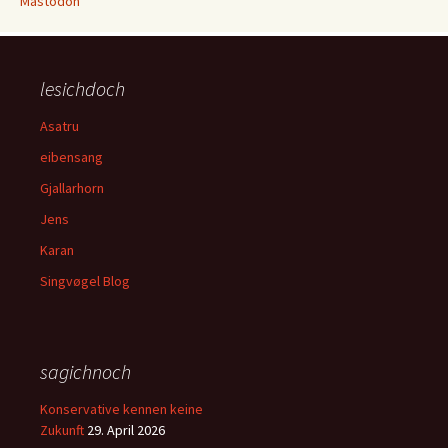
Mastodon
lesichdoch
Asatru
eibensang
Gjallarhorn
Jens
Karan
Singvøgel Blog
sagichnoch
Konservative kennen keine
Zukunft
29. April 2026