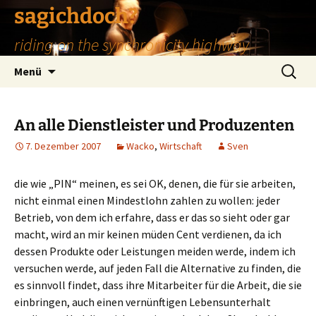
Zum
sagichdoch?
Inhalt
riding on the synchronicity highway
springen
Suchen
Menü
nach:
An alle Dienstleister und Produzenten
7. Dezember 2007
Wacko
,
Wirtschaft
Sven
die wie „PIN“ meinen, es sei OK, denen, die für sie arbeiten,
nicht einmal einen Mindestlohn zahlen zu wollen: jeder
Betrieb, von dem ich erfahre, dass er das so sieht oder gar
macht, wird an mir keinen müden Cent verdienen, da ich
dessen Produkte oder Leistungen meiden werde, indem ich
versuchen werde, auf jeden Fall die Alternative zu finden, die
es sinnvoll findet, dass ihre Mitarbeiter für die Arbeit, die sie
einbringen, auch einen vernünftigen Lebensunterhalt