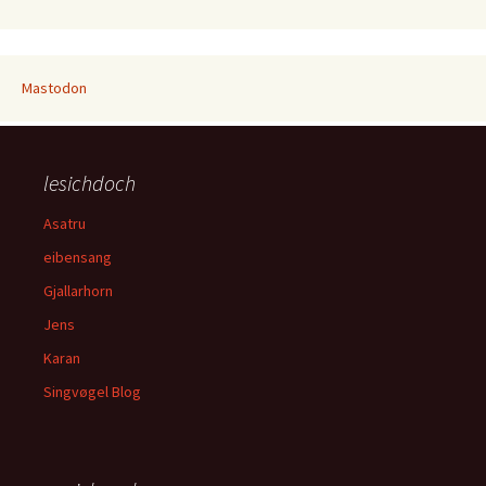
Mastodon
lesichdoch
Asatru
eibensang
Gjallarhorn
Jens
Karan
Singvøgel Blog