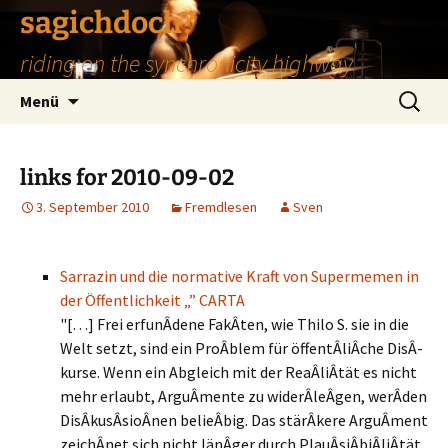
Zum
sagichdoch?
Inhalt
riding on the synchronicity highway
springen
Suchen
Menü
nach:
links for 2010-09-02
3. September 2010
Fremdlesen
Sven
Sarrazin und die normative Kraft von Supermemen in
der Öffentlichkeit „” CARTA
"[…] Frei erfunÂ­dene FakÂ­ten, wie Thilo S. sie in die
Welt setzt, sind ein ProÂ­blem für öffentÂ­liÂ­che DisÂ­
kurse. Wenn ein Abgleich mit der ReaÂ­liÂ­tät es nicht
mehr erlaubt, ArguÂ­mente zu widerÂ­leÂ­gen, werÂ­den
DisÂ­kusÂ­sioÂ­nen belieÂ­big. Das stärÂ­kere ArguÂ­ment
zeichÂ­net sich nicht länÂ­ger durch PlauÂ­siÂ­biÂ­liÂ­tät