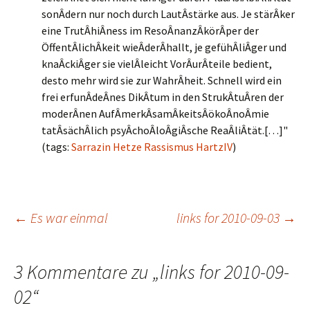
sonÂ­dern nur noch durch LautÂ­stärke aus. Je stärÂ­ker
eine TrutÂ­hiÂ­ness im ResoÂ­nanzÂ­körÂ­per der
ÖffentÂ­lichÂ­keit wieÂ­derÂ­hallt, je gefühÂ­liÂ­ger und
knaÂ­ckiÂ­ger sie vielÂ­leicht VorÂ­urÂ­teile bedient,
desto mehr wird sie zur WahrÂ­heit. Schnell wird ein
frei erfunÂ­deÂ­nes DikÂ­tum in den StrukÂ­tuÂ­ren der
moderÂ­nen AufÂ­merkÂ­samÂ­keitsÂ­ökoÂ­noÂ­mie
tatÂ­sächÂ­lich psyÂ­choÂ­loÂ­giÂ­sche ReaÂ­liÂ­tät.[…]"
(tags:
Sarrazin
Hetze
Rassismus
HartzIV
)
Beitragsnavigation
←
Es war einmal
links for 2010-09-03
→
3 Kommentare zu „
links for 2010-09-
02
“