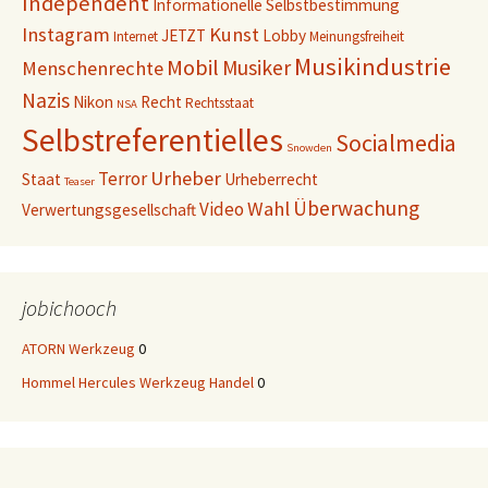
Independent
Informationelle Selbstbestimmung
Instagram
Kunst
JETZT
Lobby
Internet
Meinungsfreiheit
Musikindustrie
Mobil
Musiker
Menschenrechte
Nazis
Nikon
Recht
Rechtsstaat
NSA
Selbstreferentielles
Socialmedia
Snowden
Urheber
Terror
Staat
Urheberrecht
Teaser
Überwachung
Wahl
Video
Verwertungsgesellschaft
jobichooch
ATORN Werkzeug
0
Hommel Hercules Werkzeug Handel
0